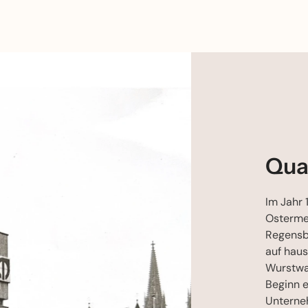
Qual
Im Jahr 
Ostermei
Regensb
auf hau
Wurstwa
Beginn e
Unterne