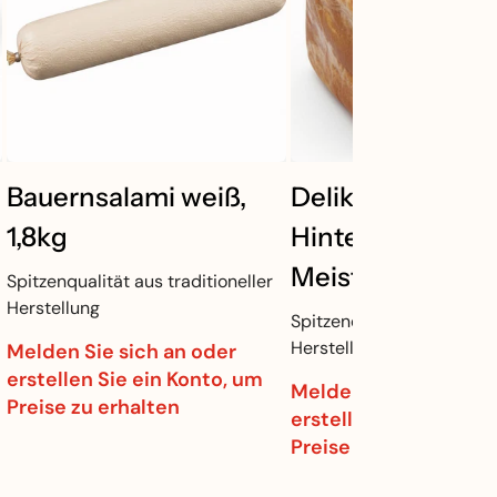
Bauernsalami weiß,
Delikatess
1,8kg
Hinterschinken
Meisterstolz, 3k
Spitzenqualität aus traditioneller
Herstellung
Spitzenqualität aus tradit
Herstellung
Melden Sie sich an oder
erstellen Sie ein Konto, um
Melden Sie sich an o
Preise zu erhalten
erstellen Sie ein Kon
Preise zu erhalten