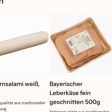
n
rnsalami weiß,
Bayerischer
Leberkäse fein
geschnitten 500g
ualität aus traditioneller
lung
Spitzenqualität aus traditioneller