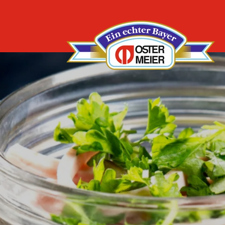
zum
Inhalt
ät zu
tiven
sen